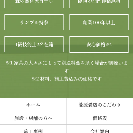
畳の無料天日干し
隙間の凸凹修繕無料
サンプル持参
創業100年以上
1級技能士2名在籍
安心価格
※2
※1 家具の大きさによって別途料金を頂く場合が御座いま
す
※2 材料、施工費込みの価格です
ホーム
菱源畳店のこだわり
施設・店舗の方へ
価格表
施工事例
会社案内