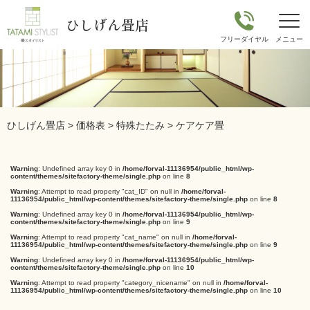
ひしげん畳店
ひしげん畳店
>
価格表
>
特殊たたみ
>
ケアケア畳
Warning
: Undefined array key 0 in
/home/forval-11136954/public_html/wp-
content/themes/sitefactory-theme/single.php
on line
8
Warning
: Attempt to read property "cat_ID" on null in
/home/forval-
11136954/public_html/wp-content/themes/sitefactory-theme/single.php
on line
8
Warning
: Undefined array key 0 in
/home/forval-11136954/public_html/wp-
content/themes/sitefactory-theme/single.php
on line
9
Warning
: Attempt to read property "cat_name" on null in
/home/forval-
11136954/public_html/wp-content/themes/sitefactory-theme/single.php
on line
9
Warning
: Undefined array key 0 in
/home/forval-11136954/public_html/wp-
content/themes/sitefactory-theme/single.php
on line
10
Warning
: Attempt to read property "category_nicename" on null in
/home/forval-
11136954/public_html/wp-content/themes/sitefactory-theme/single.php
on line
10