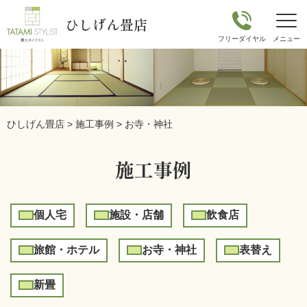
ひしげん畳店
ひしげん畳店
>
施工事例
>
お寺・神社
施工事例
個人宅
施設・店舗
飲食店
旅館・ホテル
お寺・神社
表替え
新畳