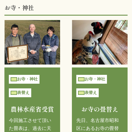
お寺・神社
お寺・神社
お寺・神社
表替え
表替え
農林水産省受賞
お寺の畳替え
今回施工させて頂い
先日、名古屋市昭和
た畳表は、過去に天
区にあるお寺の畳替